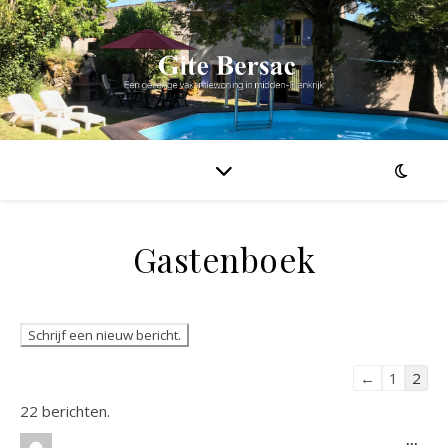
Gastenboek
Navigatie do
←
1
2
22 berichten.
Wiss
...