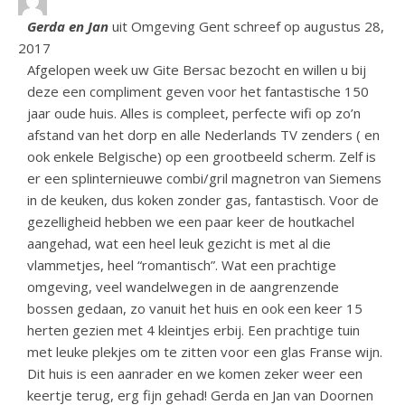
Gerda en Jan
uit
Omgeving Gent
schreef op
augustus 28,
2017
Afgelopen week uw Gite Bersac bezocht en willen u bij
deze een compliment geven voor het fantastische 150
jaar oude huis. Alles is compleet, perfecte wifi op zo’n
afstand van het dorp en alle Nederlands TV zenders ( en
ook enkele Belgische) op een grootbeeld scherm. Zelf is
er een splinternieuwe combi/gril magnetron van Siemens
in de keuken, dus koken zonder gas, fantastisch. Voor de
gezelligheid hebben we een paar keer de houtkachel
aangehad, wat een heel leuk gezicht is met al die
vlammetjes, heel “romantisch”. Wat een prachtige
omgeving, veel wandelwegen in de aangrenzende
bossen gedaan, zo vanuit het huis en ook een keer 15
herten gezien met 4 kleintjes erbij. Een prachtige tuin
met leuke plekjes om te zitten voor een glas Franse wijn.
Dit huis is een aanrader en we komen zeker weer een
keertje terug, erg fijn gehad! Gerda en Jan van Doornen