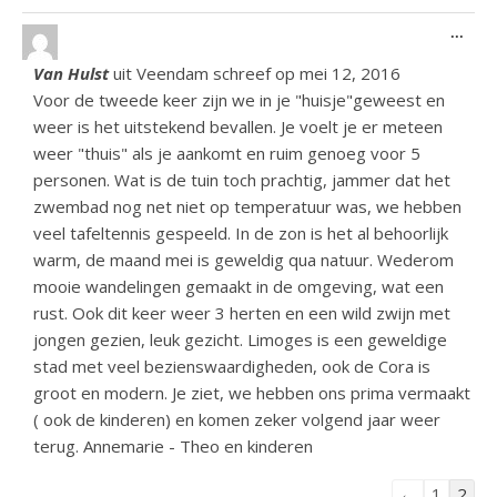
Wiss
...
Van Hulst
uit
Veendam
schreef op
mei 12, 2016
Voor de tweede keer zijn we in je "huisje"geweest en
weer is het uitstekend bevallen. Je voelt je er meteen
weer "thuis" als je aankomt en ruim genoeg voor 5
personen. Wat is de tuin toch prachtig, jammer dat het
zwembad nog net niet op temperatuur was, we hebben
veel tafeltennis gespeeld. In de zon is het al behoorlijk
warm, de maand mei is geweldig qua natuur. Wederom
mooie wandelingen gemaakt in de omgeving, wat een
rust. Ook dit keer weer 3 herten en een wild zwijn met
jongen gezien, leuk gezicht. Limoges is een geweldige
stad met veel bezienswaardigheden, ook de Cora is
groot en modern. Je ziet, we hebben ons prima vermaakt
( ook de kinderen) en komen zeker volgend jaar weer
terug. Annemarie - Theo en kinderen
Navigatie do
←
1
2