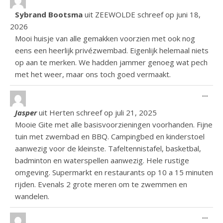
Sybrand Bootsma
uit
ZEEWOLDE
schreef op
juni 18,
2026
Mooi huisje van alle gemakken voorzien met ook nog
eens een heerlijk privézwembad. Eigenlijk helemaal niets
op aan te merken. We hadden jammer genoeg wat pech
met het weer, maar ons toch goed vermaakt.
Wiss
...
Jasper
uit
Herten
schreef op
juli 21, 2025
Mooie Gite met alle basisvoorzieningen voorhanden. Fijne
tuin met zwembad en BBQ. Campingbed en kinderstoel
aanwezig voor de kleinste. Tafeltennistafel, basketbal,
badminton en waterspellen aanwezig. Hele rustige
omgeving. Supermarkt en restaurants op 10 a 15 minuten
rijden. Evenals 2 grote meren om te zwemmen en
wandelen.
Wiss
...