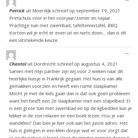
Patrick
uit
Moerdijk
schreef op
september 19, 2021
Prima huis voor in het voorjaar/zomer en najaar.
Prachtige tuin met zwembad, tafeltennistafel, BBQ.
Kortom wil je echt er even uit en niets doen.... dan is dit
een uitstekende keuze.
Wiss
...
Chantal
uit
Dordrecht
schreef op
augustus 4, 2021
Samen met mijn partner zijn wij voor 2 weken naar dit
heerlijke huisje in Frankrijk gegaan. Het huis is van alle
gemakken voorzien en heeft een ruime slaapkamer.
Mocht je met de kids gaan dan is dat ook geen probleem
want het heeft een 2e slaapkamer met een stapelbed. Er
is een grote tuin met zwembad en op de ligbedden kun je
lekker in de zon relaxen en een boek lezen. Hou je van
wandelen? Dan ben je hier ook aan het juiste adres. Het
huis is gelegen in een klein dorpje wat er voor zorgt dat
je zo de natuur in loopt. Voor de minder zonnige dagen is