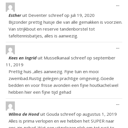
Wiss
...
Esther
uit
Deventer
schreef op
juli 19, 2020
Bijzonder prettig huisje die van alle gemakken is voorzien.
Van strijkbout en reserve tandenborstel tot
tafeltennisbatjes, alles is aanwezig.
Wiss
...
Kees en Ingrid
uit
Musselkanaal
schreef op
september
11, 2019
Prettig huis ,alles aanwezig. Fijne tuin en mooi
zwembad.Rustig gelegen prachtige omgeving..Goede
bedden en voor frisse avonden een fijne houtkachel.wel
hebben hier een fijne tijd gehad
Wiss
...
Wilma de Hond
uit
Gouda
schreef op
augustus 1, 2019
Alles is prima verlopen en we hebben het SUPER naar
ons zin gehad. Wat een uitgelezen plek om tot rust te