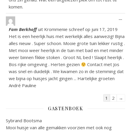
komen.
Wiss
...
Fam Berkhoff
uit
Krommenie
schreef op
juni 17, 2019
Het is een heerlijk huis met werkelijk alles aanwezig! Bijna
alles nieuw . Super schoon. Mooie grote tuin lekker rustig .
Met mooi weer heerlijk in de tuin met bad en met minder
weer binnen fikkie stoken . Groot NL bed ! Slaapt heerlijk .
Bos rijke omgeving . Herten gezien
Contact met Jos
was snel en duidelijk . We kwamen zo in de stemming dat
we bijna op huisjes jacht gingen ... Hartelijke groeten
André Pauline
Navigatie do
1
2
→
GASTENBOEK
Sybrand Bootsma
Mooi huisje van alle gemakken voorzien met ook nog