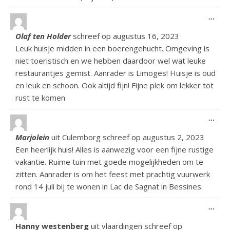
Wiss
...
Olaf ten Holder
schreef op
augustus 16, 2023
Leuk huisje midden in een boerengehucht. Omgeving is
niet toeristisch en we hebben daardoor wel wat leuke
restaurantjes gemist. Aanrader is Limoges! Huisje is oud
en leuk en schoon. Ook altijd fijn! Fijne plek om lekker tot
rust te komen
Wiss
...
Marjolein
uit
Culemborg
schreef op
augustus 2, 2023
Een heerlijk huis! Alles is aanwezig voor een fijne rustige
vakantie. Ruime tuin met goede mogelijkheden om te
zitten. Aanrader is om het feest met prachtig vuurwerk
rond 14 juli bij te wonen in Lac de Sagnat in Bessines.
Wiss
...
Hanny westenberg
uit
vlaardingen
schreef op