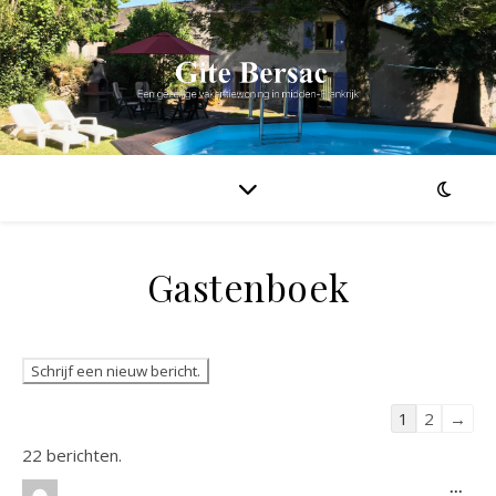
Gastenboek
Navigatie do
1
2
→
22 berichten.
Wiss
...