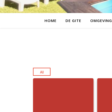
HOME
DE GITE
OMGEVING
All